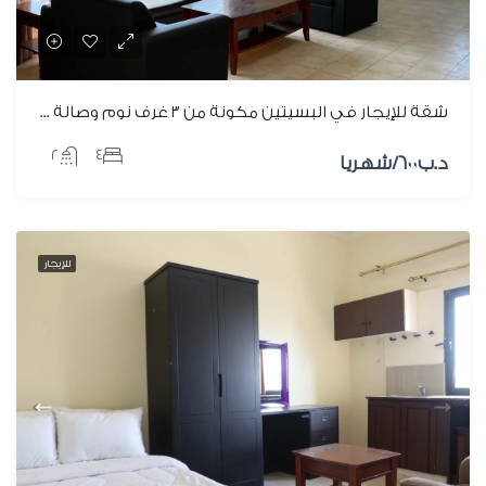
شقة للإيجار في البسيتين مكونة من ٣ غرف نوم وصالة ومطبخ
٢
٤
د.ب‎٦٠٠/شهريا
للإيجار