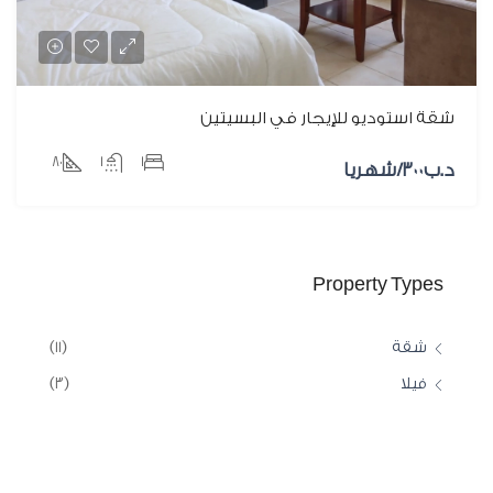
شقة استوديو للإيجار في البسيتين
٨٠
١
١
د.ب‎٣٠٠/شهريا
Property Types
شقة
(١١)
فيلا
(٣)