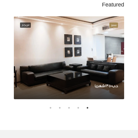
Featured
إيجار
مميز
للإيجار
مميز
د.ب‎٣٥٠/شهريا
د.ب‎٤٥٠/شهريا