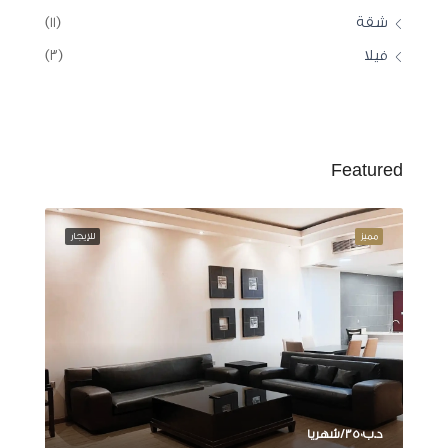
شقة
(١١)
فيلا
(٣)
Featured
إيجار
مميز
للإيجار
مميز
د.ب‎٣٥٠/شهريا
د.ب‎٤٥٠/شهريا