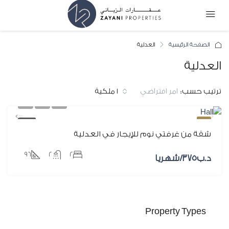
الصفحة الرئيسية
العدلية
العدلية
ترتيب حسب:
١ ملكية
امر افتراضي
مميز
للإيجار
شقة من غرفتي نوم للإيجار في العدلية
٩٦
٢
٢
د.ب‎٣٧٥/شهريا
Property Types