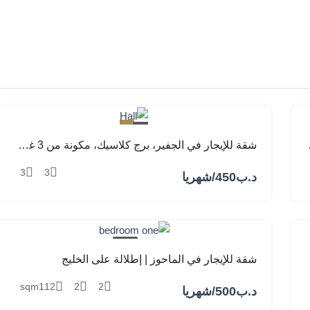
مميز
للإيجار
 وصالة ومطبخ
شقة للإيجار في الجفير، برج كلاسيك، مكونة من 3 غرف نوم، وصالة، ومطبخ
3
3
د.ب‎450/شهريا
للإيجار
شقة للإيجار في الماحوز | إطلالة على الخليج
sqm
112
2
2
د.ب‎500/شهريا