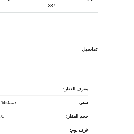
337
تفاصيل
معرف العقار:
سعر:
د.ب‎550/شهريا
حجم العقار:
90 sqm
غرف نوم: