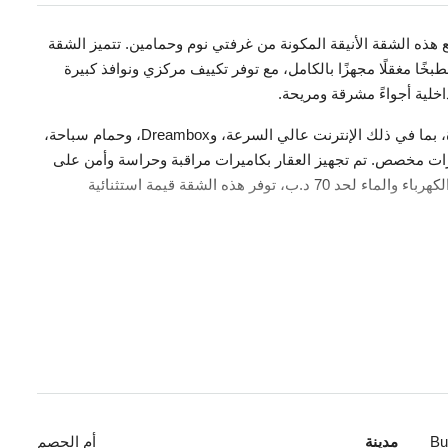
ذه الشقة الأنيقة المكونة من غرفتي نوم وحمامين. تتميز الشقة
ًا مغقلًا مجهزًا بالكامل، مع توفر تكييف مركزي ونوافذ كبيرة
خلية أجواءً مشرقة ومريحة.
ويستمتع السكان بمجموعة من وسائل الراحة المتميزة، بما في ذلك الإنترنت عالي السرعة، وDreambox، وحمام سباحة،
ت مخصص. تم تجهيز العقار بكاميرات مراقبة وحراسة وأمن على
مدار 24 ساعة لضمان سلامتك وراحة بالك. مع يشمل الكهرباء والماء لحد 70 د.ب، توفر هذه الشقة قيمة استثنائية
Bu
مدينة
أم الحصم