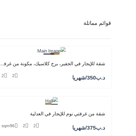
قوائم مماثلة
مميز
للإيجار
شقة للإيجار في الجفير، برج كلاسيك، مكونة من غرفتين نوم
2
2
د.ب‎350/شهريا
مميز
للإيجار
شقة من غرفتي نوم للإيجار في العدلية
sqm
96
2
2
د.ب‎375/شهريا