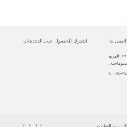
اتصل بنا
اشترك للحصول على التحديثات
المبنى رقم ٤١٩، الطريق رقم ١٧٠٥، المربع
info@z
قارن بين العقارات