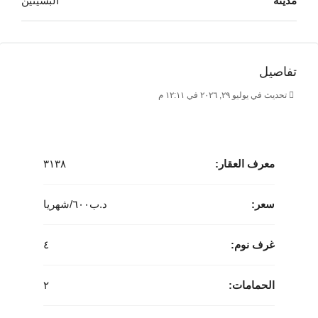
مدينة
البسيتين
التدبير المنزلي
المعالم:
أربع دقائق إلى مستشفى الملك حمد الجامعي
على مسافة قصيرة سيرًا على الأقدام من ملعب
تفاصيل
البسيتين، مع إطلالة جميلة.
تحديث في يوليو ٢٩, ٢٠٢٦ في ١٢:١١ م
أربع دقائق إلى كلية الملكية للجراحين في أيرلندا (RCSI)
– جامعة البحرين الطبية.
سوبرماركت الحلّي.
سبع دقائق إلى مركز المحرق الصحي
معرف العقار:
٣١٣٨
سعر:
د.ب‎٦٠٠/شهريا
غرف نوم:
٤
الحمامات:
٢