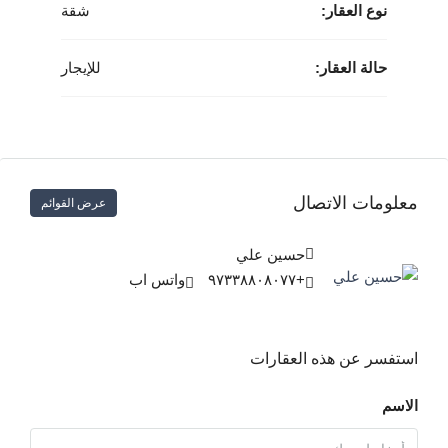
نوع العقار:
شقة
حالة العقار:
للإيجار
معلومات الاتصال
عرض القوائم
حسين علي
+٩٧٣٣٨٨٠٨٠٧٧
واتس اب
استفسر عن هذه العقارات
الاسم