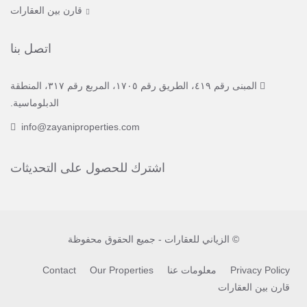
قارن بين العقارات
اتصل بنا
المبنى رقم ٤١٩، الطريق رقم ١٧٠٥، المربع رقم ٣١٧، المنطقة
الدبلوماسية.
info@zayaniproperties.com
اشترك للحصول على التحديثات
© الزياني للعقارات - جميع الحقوق محفوظة
Privacy Policy
معلومات عنا
Our Properties
Contact
قارن بين العقارات