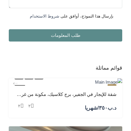
بإرسال هذا النموذج، أوافق على
شروط الاستخدام
طلب المعلومات
قوائم مماثلة
مميز
للإيجار
شقة للإيجار في الجفير، برج كلاسيك، مكونة من غرفتين نوم وصالة ومطبخ
٢
٢
د.ب‎٣٥٠/شهريا