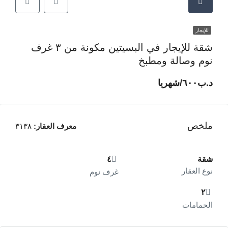
للإيجار
شقة للإيجار في البسيتين مكونة من ٣ غرف
نوم وصالة ومطبخ
د.ب‎٦٠٠/شهريا
ملخص
معرف العقار:
٣١٣٨
شقة
٤
نوع العقار
غرف نوم
٢
الحمامات