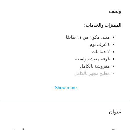
وصف
المميزات والخدمات:
مبنى مكون من ١١ طابقًا
٤ غرف نوم
٢ حمامات
غرفة معيشة واسعة
مفروشة بالكامل
مطبخ مجهز بالكامل
خدمات الصيانة
Show more
حارس/أمن
حي ودود
موقف سيارات مغطى
موقف سيارات خارجي
عنوان
الوصول إلى الطريق الرئيسي في مكان قريب
إنترنت