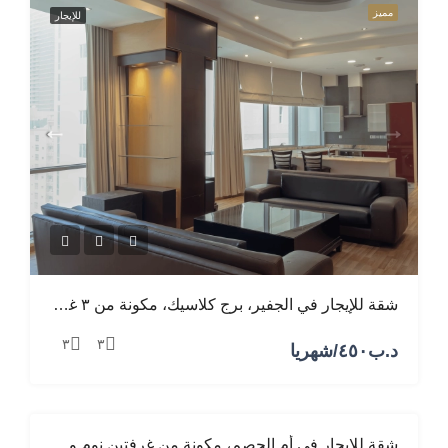
مميز
للإيجار
شقة للإيجار في الجفير، برج كلاسيك، مكونة من ٣ غرف نوم، وصالة، ومطبخ
٣
٣
د.ب‎٤٥٠/شهريا
شقة للإيجار في أم الحصم، مكونة من غرفتين نوم وصالة ومطبخ
مميز
للإيجار