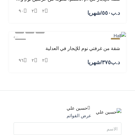
٩٠
٢
٢
د.ب‎٥٥٠/شهريا
مميز
للإيجار
شقة من غرفتي نوم للإيجار في العدلية
٩٦
٢
٢
د.ب‎٣٧٥/شهريا
حسين علي
عرض القوائم