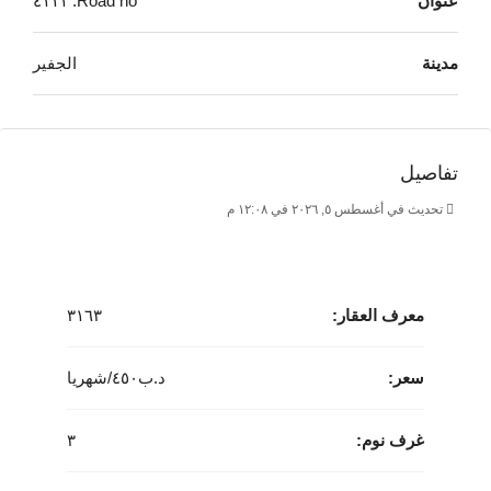
عنوان
Road no. ٤١١١
السوبرماركت ليمنحك تجربة سكنية شاملة وممتعة تجمع بين
الراحة والأناقة.
مدينة
الجفير
تفاصيل
تحديث في أغسطس ٥, ٢٠٢٦ في ١٢:٠٨ م
معرف العقار:
٣١٦٣
سعر:
د.ب‎٤٥٠/شهريا
غرف نوم:
٣