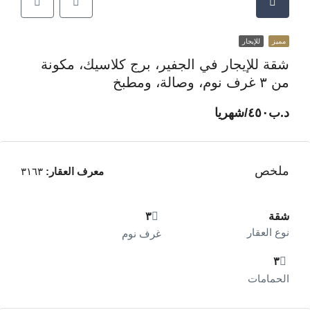
مميز
للإيجار
شقة للإيجار في الجفير، برج كلاسيك، مكونة
من ٣ غرف نوم، وصالة، ومطبخ
د.ب‎٤٥٠/شهريا
ملخص
معرف العقار:
٣١٦٣
شقة
٣
نوع العقار
غرف نوم
٣
الحمامات