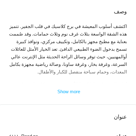
وصف
اكتشف أسلوب المعيشة في برج كلاسيك في قلب الجفير. تتميز
هذه الشقة الواسعة بثلاث غرف نوم وثلاث حمامات. وقد صُممت
بعناية مع مطبخ مجهز بالكامل، وتكييف مركزي، ونوافذ كبيرة
تسمح بدخول الضوء الطبيعي الدافئ. تعد الخيار الأمثل للعائلات
أوالمهنيين، حيث توفر وسائل الراحة الحديثة مثل الإنترنت عالي
السرعة، وغرفة بخار، وغرفة ساونا، وصالة رياضية مجهزة بكامل
المعدات، وحمام سباحة منفصل للكبار والأطفال.
يُولي المبنى اهتمامًا كبيرًا للأمن، حيث تتوفر كاميرات مراقبة
Show more
تعمل على مدار الساعة، بالإضافة إلى منطقة استقبال مخصصة،
ومواقف سيارات وحارس متواجد في الموقع. ويتميز بموقعه
الاستثنائي بالقرب من مجمع الجفير وسوبرماركت الأسرة. مع
سهولة الوصول إلى الطرق الرئيسية وأبرز الوجهات مثل
عنوان
مستشفى البحرين التخصصي، ونادي النجمة، والشارع الأمريكي
الحيوي. كما ويقع بالقرب من المطاعم والفنادق ومحلات