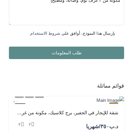
بإرسال هذا النموذج، أوافق على
شروط الاستخدام
طلب المعلومات
قوائم مماثلة
مميز
للإيجار
شقة للإيجار في الجفير، برج كلاسيك، مكونة من غرفتين نوم وصالة ومطبخ
٢
٢
د.ب‎٣٥٠/شهريا