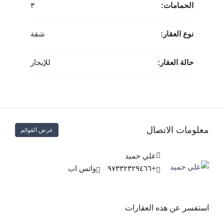
الحمامات:
٣
نوع العقار:
شقة
حالة العقار:
للإيجار
معلومات الاتصال
عرض القوائم
علي حميد
+٩٧٣٣٢٣٢٩٤٦٦
واتس اب
استفسر عن هذه العقارات