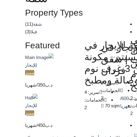
Property Types
شقة
(11)
فيلا
(3)
ي
 للإيجار في
Featured
إيجار في
ك
بسيتين مكونة
 | شقق
ن
للإيجار
من 3 غرف نوم
فردان
م
مميز
صالة ومطبخ
سرير:
2
خ
د.ب‎350/شهريا
الحمامات:
سرير:
4
‎/
2
:
2
د.ب‎600/
الحمامات:
للإيجار
70
sqm
ات:
شهريا
2
مميز
2
د.ب‎450/شهريا